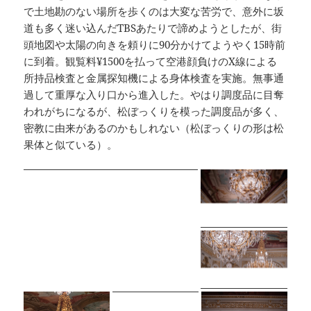
で土地勘のない場所を歩くのは大変な苦労で、意外に坂
道も多く迷い込んだTBSあたりで諦めようとしたが、街
頭地図や太陽の向きを頼りに90分かけてようやく15時前
に到着。観覧料¥1500を払って空港顔負けのX線による
所持品検査と金属探知機による身体検査を実施。無事通
過して重厚な入り口から進入した。やはり調度品に目奪
われがちになるが、松ぼっくりを模った調度品が多く、
密教に由来があるのかもしれない（松ぼっくりの形は松
果体と似ている）。