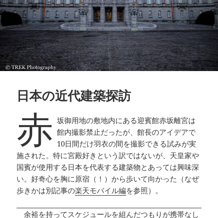
日本の近代建築探訪
赤
坂御用地の敷地内にある迎賓館赤坂離宮は
館内撮影禁止だったが、館長のアイデアで
10日間だけ羽衣の間を撮影できる試みが実
施された。特に宮殿好きという訳ではないが、天皇家や
国賓が使用する日本を代表する建築物とあっては興味深
い。好奇心を胸に原宿（！）から歩いて向かった（なぜ
歩きかは別記事の
楽天モバイル編
を参照）。
余裕を持ってスケジュールを組んだつもりが携帯なし