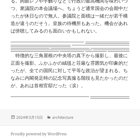
る。肉眼レフや手触りなどで行政の最高機関を味わいつ
つ、衆議院の本会議場へ。ちょうど通常国会の会期中だ
ったが休日なので無人。参議院と面積は一緒だが若干構
造が違うのだそう。皇族の待機所もあった。機会があれ
ば傍聴してみるのも面白いかもしれない。
特徴的な三角屋根の中央塔の真下から撮影し、最後に
正面を撮影。ふかふかの絨毯と荘厳な雰囲気が印象的だ
ったが、全ての国民に対して平等な政治が望まれる。ち
なみに内閣発足時の記念写真撮る階段も見たかったのだ
が、あれは首相官邸だった（涙）。
投
カ
2024年3月15日
architecture
稿
テ
日:
ゴ
リ
Proudly powered by WordPress
ー