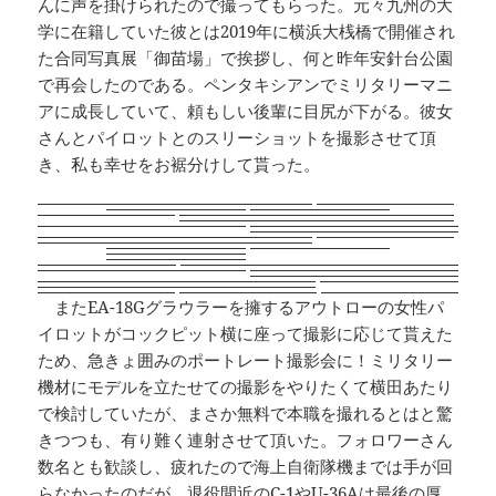
んに声を掛けられたので撮ってもらった。元々九州の大
学に在籍していた彼とは2019年に横浜大桟橋で開催され
た合同写真展「御苗場」で挨拶し、何と昨年安針台公園
で再会したのである。ペンタキシアンでミリタリーマニ
アに成長していて、頼もしい後輩に目尻が下がる。彼女
さんとパイロットとのスリーショットを撮影させて頂
き、私も幸せをお裾分けして貰った。
またEA-18Gグラウラーを擁するアウトローの女性パ
イロットがコックピット横に座って撮影に応じて貰えた
ため、急きょ囲みのポートレート撮影会に！ミリタリー
機材にモデルを立たせての撮影をやりたくて横田あたり
で検討していたが、まさか無料で本職を撮れるとはと驚
きつつも、有り難く連射させて頂いた。フォロワーさん
数名とも歓談し、疲れたので海上自衛隊機までは手が回
らなかったのだが、退役間近のC-1やU-36Aは最後の厚