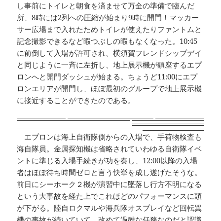
し事前にトイレと朝食を済ませて万全の準備で臨んだ
所、8時には2列への圧縮が始まり9時に開門！マッカー
サー広場まで入れたためトイレが使えたりファントムと
記念撮影できるなど暇つぶしの暇もなくなった。10:45
に前倒して入場が許可され、横須賀フレンドシップデイ
と同じように一斉に左折し、地上展示機が鎮座するエプ
ロンへと開門ダッシュが始まる。ちょうど11:00にエプ
ロンエリアが開門し、ほぼ最初のグループで地上展示機
に接近することができたのである。
エプロンは海上自衛隊側からの入場で、手荷物検査も
海自隊員。金属探知機は省略されていわゆる自衛隊イベ
ントに準じる入場手続きが功を奏し、12:00以降の入場
者はほぼ待ち時間ゼロと言う快挙を成し遂げたそうな。
前日にシーホーク２機が演習中に墜落し行方不明になる
という大事故を経た上でこれほどのパフォーマンスに頭
が下がる。陸自ロクマルや海兵隊オスプレイなど回転翼
機の事故が続いていて、改めて過酷な任務なのだと認識