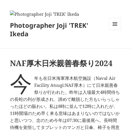
Photographer Joji 'TREK'
Ikeda
メニュ
ーとウ
ィジェ
ット
NAF厚木日米親善春祭り2024
今
年も在日米海軍厚木航空施設（Naval Air
Facility Atsugi:NAF厚木）にて日米親善春
祭りが行われた。昨年は入場最大4時間待ち
の長蛇の列が形成され、諦めて離脱した方もいらっしゃ
ったほどの賑わい。私は8時に並んで12時に入れたが、
11時開場のため早く来る意味はあまりないのではないか
と思いつつ、念のため今年は07:30に最後尾へ。長時間
待機を覚悟してタブレットのマンガと日傘、椅子を用意