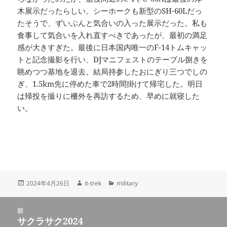
木展示だったらしい。シーホークも新型のSH-60Lだっ
たそうで、ずいぶんと気合いの入った展示だった。私も
食事して気合いを入れ直すべきであったが、最初の満足
感が大きすぎた。最後に日本国内唯一のF-14トムキャッ
トと記念撮影を行い、DJマニフェストのテーブル捌きを
眺めつつ基地を退去。結局持参したおにぎり三つでしの
ぎ、1.5km先に停めた車で2時間掛けて帰宅した。明日
は帰投を撮りに柵外を再訪するため、早めに就寝した
い。
投
作
カ
2024年4月26日
it-trek
military
稿
成
テ
日:
者
ゴ
投
リ
前
稿
サクラサク2024
ー
前