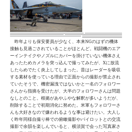
昨年よりも保安要員が少なく、本来NGのはずの機体
接触も見過ごされていることがほとんど。戦闘機のエア
ーインテイクやノズルにカバーを掛けていない機体さえ
あったためカメラを突っ込んで撮ってみたが、Xに放流
したらめでたく炎上してしまった。昔はレーダーを吸収
する素材を使っている理由で正面からの撮影が禁止され
ていたそうで、機密漏洩ではないかと一名のフォロワー
さんから指摘を受けたが、大半のフォロワーさんは問題
なしとのこと。根拠があやふやな解釈が多いようだが、
削除することで初期消化に努めた。米軍もフォロワーさ
んも大好きなので嫌われるような事は避けたい。大人し
く昨年同様自撮り棒での俯瞰撮影やパイロットとの交流
撮影で余韻を楽しんでいると、横須賀で会った写真家さ