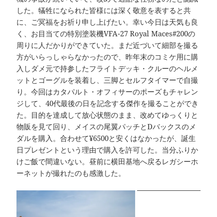
した。犠牲になられた皆様には深く敬意を表すると共
に、ご冥福をお祈り申し上げたい。幸い今日は天気も良
く、お目当ての特別塗装機VFA-27 Royal Maces#200の
周りに人だかりができていた。まだ近づいて細部を撮る
方がいらっしゃらなかったので、昨年末のコミケ用に購
入しダメ元で持参したフライトデッキ・クルーのヘルメ
ットとゴーグルを装着し、三脚とセルフタイマーで自撮
り。今回はカタパルト・オフィサーのポーズもチャレン
ジして、40代最後の日を記念する傑作を撮ることができ
た。目的を達成して放心状態のまま、改めてゆっくりと
物販を見て回り、メイスの尾翼パッチとDバックスのメ
ダルを購入。合わせて¥6500と安くはなかったが、誕生
日プレゼントという理由で購入を許可した。当分ふりか
けご飯で間違いない。昼前に横田基地へ戻るレガシーホ
ーネットが撮れたのも感激した。