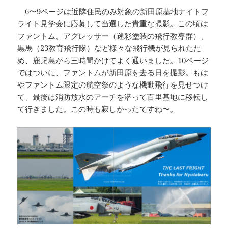
6〜9ページは近隣住民のみ対象の新田原基地ナイトフ
ライト見学会に応募して当選した貴重な撮影。この頃は
ファントム、アグレッサー（迷彩塗装の飛行教導群）、
黒馬（23教育飛行隊）など様々な飛行機が見られたた
め、鹿児島から三時間かけてよく通いました。10ページ
ではついに、ファントムが新田原を去る日を撮影。もは
やファントム限定の航空祭のような機動飛行を見せつけ
て、最後は消防放水のアーチを潜って百里基地に移転し
て行きました。この時も寂しかったですね〜。