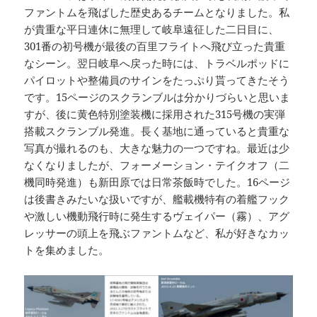
ファントムを飛ばした歴史あるチームとなりました。私
が貴重な平日連休に無理して岐阜遠征した二日目に、
301番の初号機が最後の百里フライトへ飛び立った貴重
なシーン。翌日岐阜へ戻った時には、トラベルポッドに
パイロットや整備員のサインをたっぷり貰ってきたそう
です。15ページのスクランブルは分かりづらいと思いま
すが、後に黄色特別塗装機に採用された315号機の実弾
搭載スクランブル発進。長く基地に通っていると貴重な
写真が撮れるのも、大きな魅力の一つですね。最近は少
なくなりましたが、フォーメーション・テイクオフ（二
機同時発進）も新田原では日常茶飯時でした。16ページ
は後書きみたいな扱いですが、艦載機特有の着艦フック
や激しい機動飛行時に発生するヴェイパー（霧）、アグ
レッサーの頭上を飛ぶファントムなど、私が好きなカッ
トを集めました。