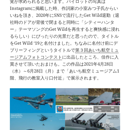
覚が求められると思います。パイロットの写真は
Instagramに掲載した時、作詞家の小室みつ子氏からい
いねを頂き、2020年にSNSで流行したGet Wild退勤（退
社時のドアが背後で閉まると同時に「シティーハンタ
ー」テーマソングのGet Wildを再生すると爽快感に浸れ
るらしい）にぴったりの光景だと思ったので、タイトル
をGet Wild ‘19と名付けました。ちなみに名付け前にデ
ブリーフィングというタイトルで
第３回あいち航空ミュ
ージアムフォトコンテスト
に出品したところ、佳作に入
賞させて頂いたおまけも。この作品は2021年4月28日
（水）～6月28日（月）まで「あいち航空ミュージアム1
階、飛行の教室入り口付近」で展示されます。