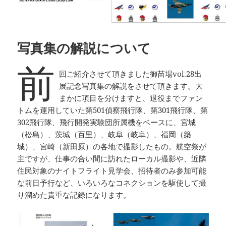
写真集の解説について
前
回ご紹介させて頂きました御苗場vol.28出
展記念写真集の解説をさせて頂きます。大
まかに項目を分けますと、退役までファン
トムを運用していた第501偵察飛行隊、第301飛行隊、第
302飛行隊、飛行開発実験団所属機をベースに、宮城
（松島）、茨城（百里）、岐阜（岐阜）、福岡（築
城）、宮崎（新田原）の各地で撮影したもの。航空祭が
主ですが、仕事の合い間に訪れたローカル撮影や、近隣
住民対象のナイトフライト見学会、招待者のみ参加可能
な前日予行など、いろいろなコネクションを駆使して撮
り溜めた貴重な記録になります。