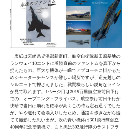
表紙は宮崎県児湯郡新富町、航空自衛隊新田原基地の
ランウェイ10エンドに着陸直前のファントムを真下から
捉えたもの。巨大な機体が一瞬でアプローチに掛かるた
めシャッターチャンスが難しい場所ですが、逆光越しの
シルエットで押さえました。戦闘機らしい鋭角なライン
が見て取れます。1ページ目は2019百里航空祭前日予行
での、オープニング・フライパス。航空祭は前日予行が
快晴で当日は崩れる確率が高くこの時も定石通りでした
が、やや遅れて会場入りしたため、通路を歩きながら慌
てて撮影した思い出が。次の青い機体は301飛行隊創立
40周年記念塗装機で、白と黒は302飛行隊のラストフラ