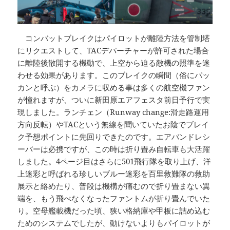
コンバットブレイクはパイロットが離陸方法を管制塔
にリクエストして、TACデパーチャーが許可された場合
に離陸後散開する機動で、上空から迫る敵機の照準を迷
わせる効果があります。このブレイクの瞬間（俗にパッ
カンと呼ぶ）をカメラに収める事は多くの航空機ファン
が憧れますが、ついに新田原エアフェスタ前日予行で実
現しました。ランチェン（Runway change:滑走路運用
方向反転）やTACという無線を聞いていたお陰でブレイ
ク予想ポイントに先回りできたのです。エアバンドレシ
ーバーは必携ですが、この時は折り畳み自転車も大活躍
しました。4ページ目はさらに501飛行隊を取り上げ、洋
上迷彩と呼ばれる珍しいブルー迷彩を百里救難隊の救助
展示と絡めたり、普段は機構が痛むので折り畳まない翼
端を、もう飛べなくなったファントムが折り畳んでいた
り。空母艦載機だった頃、狭い格納庫や甲板に詰め込む
ためのシステムでしたが、動けないよりもパイロットが