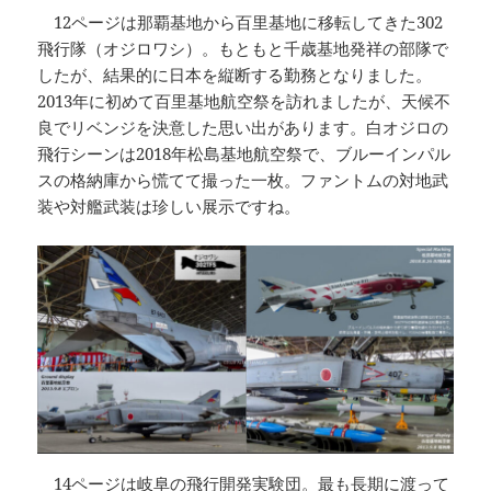
12ページは那覇基地から百里基地に移転してきた302
飛行隊（オジロワシ）。もともと千歳基地発祥の部隊で
したが、結果的に日本を縦断する勤務となりました。
2013年に初めて百里基地航空祭を訪れましたが、天候不
良でリベンジを決意した思い出があります。白オジロの
飛行シーンは2018年松島基地航空祭で、ブルーインパル
スの格納庫から慌てて撮った一枚。ファントムの対地武
装や対艦武装は珍しい展示ですね。
14ページは岐阜の飛行開発実験団。最も長期に渡って