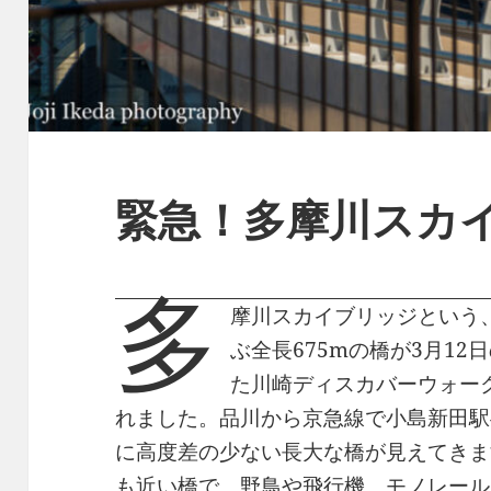
緊急！多摩川スカ
多
摩川スカイブリッジという
ぶ全長675mの橋が3月1
た川崎ディスカバーウォーク
れました。品川から京急線で小島新田駅
に高度差の少ない長大な橋が見えてきま
も近い橋で、野鳥や飛行機、モノレール