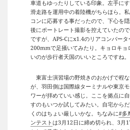
車道もゆったりしている印象。左手にす
滑走路を運用中の着陸機がちらほら。私
コンに応募する事だったので、下心を隠
後にポートレート撮影を控えていたので
ですが、APS-Cにx1.4のリアコンバー
200mmで足掻いてみたり。キョロキ
いのが歩行者天国のいいところですね。
東富士演習場の野焼きのおかげで程な
が、羽田側は国際線ターミナルや東京モ
ワーが拝めていい感じ。ここを拠点に自
すのもいつか試してみたい。自宅からだ
くのはちょい厳しいかな。ちなみに
#多
ンテスト
は3月12日に締め切られ、3月