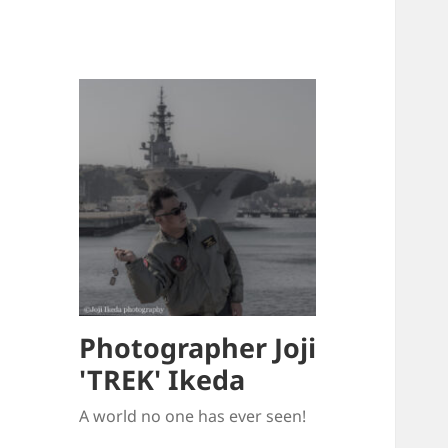
Photographer Joji
'TREK' Ikeda
A world no one has ever seen!