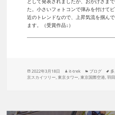
として発表されましたが、おかげさまで
た。小さいフォトコンで弾みを付けてビ
近のトレンドなので、上昇気流を掴んで
ます。（受賞作品↓）
投
作
カ
タ
2022年3月18日
it-trek
ブログ
多
稿
成
テ
グ
京スカイツリー
,
東京タワー
,
東京国際空港
,
羽
日:
者
ゴ
リ
ー
投