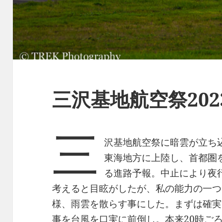
三沢基地航空祭20
三
沢基地航空祭に暗雲が立ち
東海地方に上陸し、首都圏
る進路予報。中止により夜
考えると目眩がしたが、私の能力の一つ
様、雨雲を散らす事にした。まずは確実
事を台風を口実に前倒し。本来20時ご