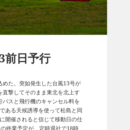
23前日予行
込めた。突如発生した台風13号が
を直撃してそのまま東北を北上す
行バスと飛行機のキャンセル料を
である天候誘導を使って松島と同
に開催されると信じて移動日の仕
ろの終業予定が、定時退社で18時