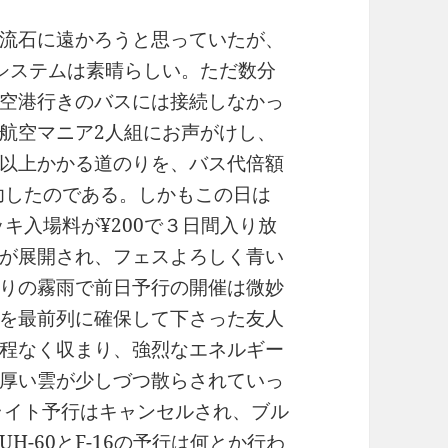
流石に遠かろうと思っていたが、
システムは素晴らしい。ただ数分
空港行きのバスには接続しなかっ
航空マニア2人組にお声がけし、
以上かかる道のりを、バス代倍額
成功したのである。しかもこの日は
ッキ入場料が¥200で３日間入り放
が展開され、フェスよろしく青い
りの霧雨で前日予行の開催は微妙
を最前列に確保して下さった友人
程なく収まり、強烈なエネルギー
厚い雲が少しづつ散らされていっ
フライト予行はキャンセルされ、ブル
-60とF-16の予行は何とか行わ