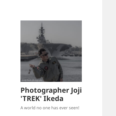
Photographer Joji
'TREK' Ikeda
A world no one has ever seen!