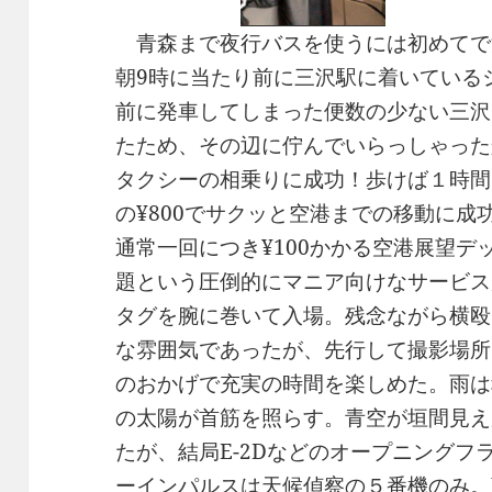
青森まで夜行バスを使うには初めてで
朝9時に当たり前に三沢駅に着いている
前に発車してしまった便数の少ない三沢
たため、その辺に佇んでいらっしゃった
タクシーの相乗りに成功！歩けば１時間
の¥800でサクッと空港までの移動に
通常一回につき¥100かかる空港展望デ
題という圧倒的にマニア向けなサービス
タグを腕に巻いて入場。残念ながら横殴
な雰囲気であったが、先行して撮影場所
のおかげで充実の時間を楽しめた。雨は
の太陽が首筋を照らす。青空が垣間見え
たが、結局E-2Dなどのオープニング
ーインパルスは天候偵察の５番機のみ。UH