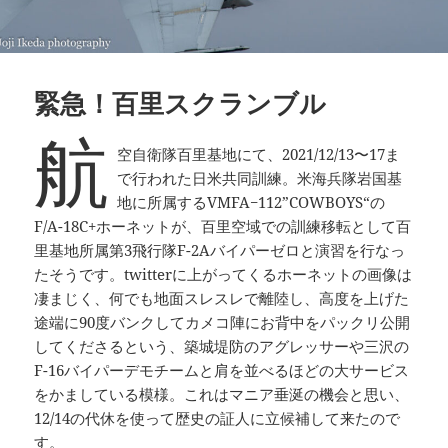
緊急！百里スクランブル
航
空自衛隊百里基地にて、2021/12/13〜17ま
で行われた日米共同訓練。米海兵隊岩国基
地に所属するVMFA−112”COWBOYS“の
F/A-18C+ホーネットが、百里空域での訓練移転として百
里基地所属第3飛行隊F-2Aバイパーゼロと演習を行なっ
たそうです。twitterに上がってくるホーネットの画像は
凄まじく、何でも地面スレスレで離陸し、高度を上げた
途端に90度バンクしてカメコ陣にお背中をパックリ公開
してくださるという、築城堤防のアグレッサーや三沢の
F-16バイパーデモチームと肩を並べるほどの大サービス
をかましている模様。これはマニア垂涎の機会と思い、
12/14の代休を使って歴史の証人に立候補して来たので
す。