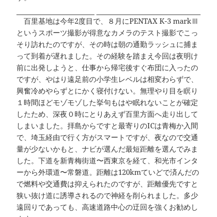
百里基地は今年2度目で、８月にPENTAX K-3 markⅢ
というスポーツ撮影が得意なカメラのテスト撮影でこっ
そり訪れたのですが、その時は朝の通勤ラッシュに捕ま
って到着が遅れました。その経験を踏まえ今回は夜明け
前に出発しようと、仕事から帰宅後すぐ布団に入ったの
ですが、やはり遠足前の小学生レベルは相変わらずで、
興奮冷めやらずとにかく寝付けない。無理やり目を瞑り
１時間ほどモゾモゾした挙句もはや眠れないことが確定
したため、深夜０時にとりあえず百里方面へ走り出して
しまいました。拝島からですと最寄りのICは青梅か入間
で、埼玉経由で行く方がスマートですが、夜なので交通
量が少ないかもと、ナビが選んだ最短距離を選んでみま
した。下道を新青梅街道〜西東京を経て、和光市インタ
ーから外環道〜常磐道。距離は120kmていどで済んだの
で燃料や交通費は抑えられたのですが、距離優先ですと
狭い抜け道に誘導されるので神経を削られました。多少
遠回りであっても、高速道路中心の迂回を強くお勧めし