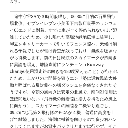
ます。
途中守谷SAで３時間仮眠し、06:30に目的の百里飛行
場北側、セブンイレブン小美玉下吉影店裏手のランウェ
イ03エンドに到着。すでに車が全く停められないほど混
雑していたため、少し離れた高場池緑地広場に駐車し、
脚立をキャリーカートで引いてフェンス際へ。天候は崩
れる予報でしたが朝は青空が残っており、無線を聴きな
がら待機します。前の日は民航のスカイマークが風向き
に異論を唱え、離陸直前にランチェン（Runway
change:使用滑走路の向きを180度変えること）が行われ
たため、上がりのご開帳を狙うエンド勢は通称民族大移
動と呼ばれる反対側への猛ダッシュを余儀なくされたそ
うですが、今朝の風向きは安定の北風で、南側21使用は
ほぼ間違いない（飛行機の離着陸は揚力を得るため風上
に向かう）。スカイマークの離陸を二機やり過ごし、
09:25に地元第３飛行隊のF-2Aが４機、普通に高度を上
げて離陸しました。海側に機首を向けるので多少右バン
クしてくれますがお背中パックリとまでは行かず、そこ