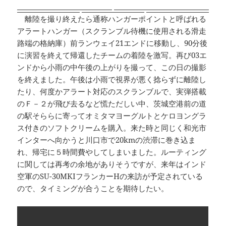
離陸を撮り終えたら通称ハンガーポイントと呼ばれる
アラートハンガー（スクランブル待機に使用される滑走
路端の格納庫）前ランウェイ21エンドに移動し、90分後
に演習を終えて帰還したチームの着陸を激写。再び03エ
ンドから小雨の中午後の上がりを撮って、この日の撮影
を終えました。午後は小雨で視界が悪く捻らずに離陸し
たり、何度かアラート対応のスクランブルで、実弾搭載
のＦ－２が飛び去るなど慌ただしい中、茨城空港前の道
の駅そららに寄ってオミタマヨーグルトとケロヨングラ
ス付きのソフトクリームを購入。来た時と同じく和光市
インターへ向かうと川口市で20kmの渋滞に巻き込ま
れ、帰宅に５時間費やしてしまいました。ルーティング
に関しては再考の余地がありそうですが、来年はインド
空軍のSU-30MKIフランカーHの来訪が予定されている
ので、タイミングが合うことを期待したい。