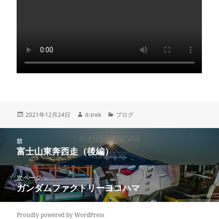
投
作
カ
2021年12月24日
it-trek
ブログ
稿
成
テ
日:
者
ゴ
投
リ
前
稿
富士山東奔西走（後編）
ー
前
ナ
の
ビ
投
次ページへ
ゲ
稿:
ガンダムファクトリーヨコハマ
次
ー
の
シ
投
ョ
Proudly powered by WordPress