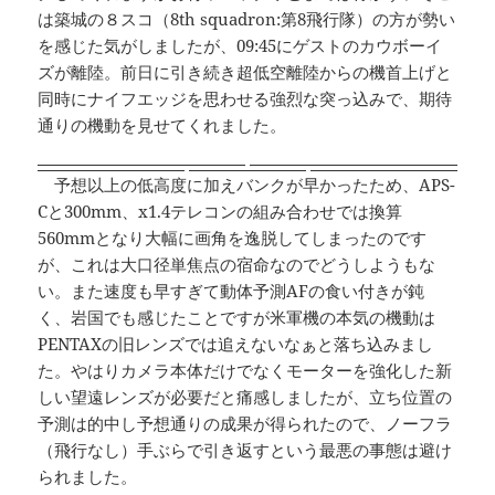
は築城の８スコ（8th squadron:第8飛行隊）の方が勢い
を感じた気がしましたが、09:45にゲストのカウボーイ
ズが離陸。前日に引き続き超低空離陸からの機首上げと
同時にナイフエッジを思わせる強烈な突っ込みで、期待
通りの機動を見せてくれました。
予想以上の低高度に加えバンクが早かったため、APS-
Cと300mm、x1.4テレコンの組み合わせでは換算
560mmとなり大幅に画角を逸脱してしまったのです
が、これは大口径単焦点の宿命なのでどうしようもな
い。また速度も早すぎて動体予測AFの食い付きが鈍
く、岩国でも感じたことですが米軍機の本気の機動は
PENTAXの旧レンズでは追えないなぁと落ち込みまし
た。やはりカメラ本体だけでなくモーターを強化した新
しい望遠レンズが必要だと痛感しましたが、立ち位置の
予測は的中し予想通りの成果が得られたので、ノーフラ
（飛行なし）手ぶらで引き返すという最悪の事態は避け
られました。