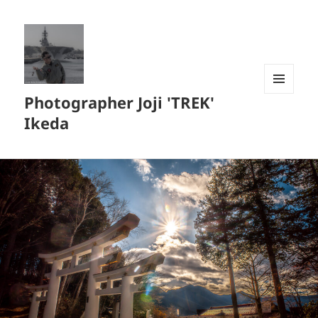
Photographer Joji 'TREK'
メニュ
ーとウ
Ikeda
ィジェ
ット