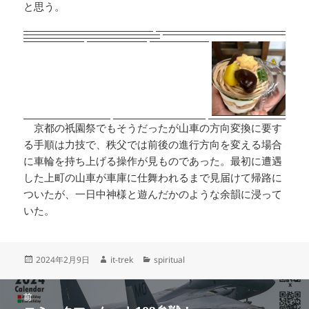
と思う。
京都の祇園祭でもそうだったが山車の方向変換に要す
る手順は力技で、秩父では前後の進行方向を変える場合
に車輪を持ち上げる操作が見ものであった。最初に遭遇
した上町の山車が車庫に仕舞われるまで見届けて帰路に
ついたが、一日中神様と遊んだかのような余韻に浸って
いた。
投
作
カ
2024年2月9日
it-trek
spiritual
稿
成
テ
日:
者
ゴ
投
リ
前
稿
ー