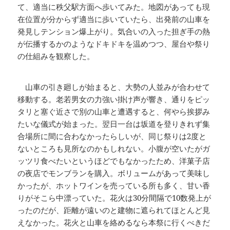
て、適当に秩父駅方面へ歩いてみた。地図があっても現
在位置が分からず適当に歩いていたら、出発前の山車を
発見しテンション爆上がり。気合いの入った担ぎ手の熱
が伝播するかのようなドキドキを温めつつ、屋台や祭り
の仕組みを観察した。
山車の引き廻しが始まると、大勢の人並みが合わせて
移動する。老若男女の力強い掛け声が響き、通りをピッ
タリと塞ぐ近さで別の山車と遭遇すると、何やら挨拶み
たいな儀式が始まった。翌日一台は坂道を登りきれず集
合場所に間に合わなかったらしいが、同じ祭りは2度と
ないところも見所なのかもしれない。小腹が空いたがガ
ッツリ食べたいというほどでもなかったため、洋菓子店
の夜店でモンブランを購入。ボリュームがあって美味し
かったが、ホットワインを売っている所も多く、甘い香
りがそこら中漂っていた。花火は30分間隔で10数発上が
ったのだが、距離が遠いのと建物に遮られてほとんど見
えなかった。花火と山車を絡めるなら本祭に行くべきだ