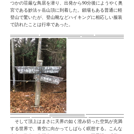
つかの荘厳な鳥居を潜り、出発から90分後にようやく奥
宮である妙法ヶ岳山頂に到着した。鎖場もある普通に軽
登山で驚いたが、登山靴などハイキングに相応しい服装
で訪れたことは行幸であった。
そして頂上はまさに天界の如く澄み切った空気が充満
する世界で、青空に向かってしばらく瞑想する。こんな