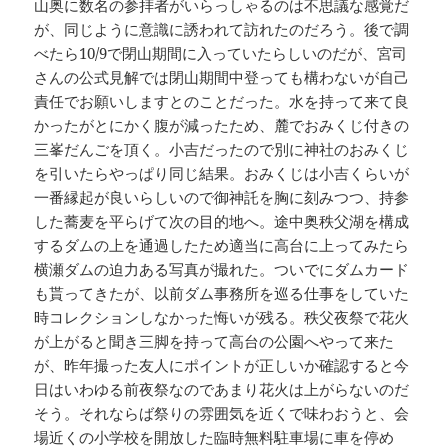
山奥に数名の参拝者がいらっしゃるのは不思議な感覚だ
が、同じように意識に誘われて訪れたのだろう。後で調
べたら10/9で閉山期間に入っていたらしいのだが、宮司
さんの公式見解では閉山期間中登っても構わないが自己
責任でお願いしますとのことだった。水を持って来て良
かったがとにかく腹が減ったため、麓でおみくじ付きの
三峯だんごを頂く。小吉だったので別に神社のおみくじ
を引いたらやっぱり同じ結果。おみくじは小吉くらいが
一番縁起が良いらしいので御神託を胸に刻みつつ、持参
した蕎麦を平らげて次の目的地へ。途中奥秩父湖を構成
するダムの上を通過したため適当に高台に上ってみたら
横瀬ダムの迫力ある写真が撮れた。ついでにダムカード
も貰ってきたが、以前ダム事務所を巡る仕事をしていた
時コレクションしなかった悔いが残る。秩父夜祭で花火
が上がると聞き三脚を持って高台の公園へやって来た
が、昨年撮った友人にポイントが正しいか確認すると今
日はいわゆる前夜祭なのであまり花火は上がらないのだ
そう。それならば祭りの雰囲気を近くで味わおうと、会
場近くの小学校を開放した臨時無料駐車場に車を停め