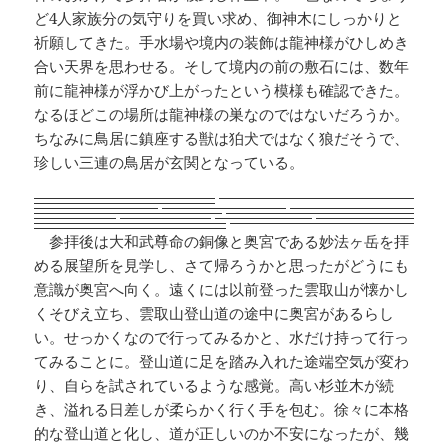
ど4人家族分の気守りを買い求め、御神木にしっかりと
祈願してきた。手水場や境内の装飾は龍神様がひしめき
合い天界を思わせる。そして境内の前の敷石には、数年
前に龍神様が浮かび上がったという模様も確認できた。
なるほどこの場所は龍神様の巣なのではないだろうか。
ちなみに鳥居に鎮座する獣は狛犬ではなく狼だそうで、
珍しい三連の鳥居が玄関となっている。
参拝後は大和武尊命の銅像と奥宮である妙法ヶ岳を拝
める展望所を見学し、さて帰ろうかと思ったがどうにも
意識が奥宮へ向く。遠くには以前登った雲取山が懐かし
くそびえ立ち、雲取山登山道の途中に奥宮があるらし
い。せっかくなので行ってみるかと、水だけ持って行っ
てみることに。登山道に足を踏み入れた途端空気が変わ
り、自らを試されているような感覚。高い杉並木が続
き、溢れる日差しが柔らかく行く手を包む。徐々に本格
的な登山道と化し、道が正しいのか不安になったが、幾