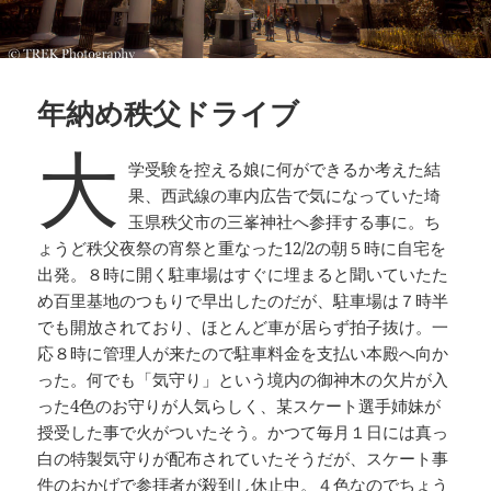
年納め秩父ドライブ
大
学受験を控える娘に何ができるか考えた結
果、西武線の車内広告で気になっていた埼
玉県秩父市の三峯神社へ参拝する事に。ち
ょうど秩父夜祭の宵祭と重なった12/2の朝５時に自宅を
出発。８時に開く駐車場はすぐに埋まると聞いていたた
め百里基地のつもりで早出したのだが、駐車場は７時半
でも開放されており、ほとんど車が居らず拍子抜け。一
応８時に管理人が来たので駐車料金を支払い本殿へ向か
った。何でも「気守り」という境内の御神木の欠片が入
った4色のお守りが人気らしく、某スケート選手姉妹が
授受した事で火がついたそう。かつて毎月１日には真っ
白の特製気守りが配布されていたそうだが、スケート事
件のおかげで参拝者が殺到し休止中。４色なのでちょう