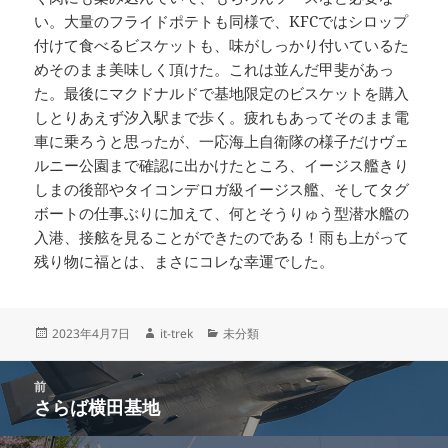
い。大量のフライドポテトも同様で、KFCではシロップ
付けて食べるビスケットも、味がしっかり付いているた
めそのまま美味しく頂けた。これは並んだ甲斐があっ
た。最後にマクドナルドで基地限定のビスケットを購入
しとりあえず汐入駅まで歩く。疲れもあってそのまま電
車に乗ろうと思ったが、一応海上自衛隊の様子だけヴェ
ルニー公園まで確認に出かけたところ、イージス艦きり
しまの後部やタイコンデロガ級イージス艦、そしてタグ
ボートの仕事ぶりに加えて、何とそうりゅう型潜水艦の
入港、接舷を見ることができたのである！雨も上がって
残り物に福とは、まさにコレな幸運でした。
投
作
カ
2023年4月7日
it-trek
未分類
稿
成
テ
日:
者
ゴ
投
リ
前
稿
さらば横田基地
ー
前
ナ
の
ビ