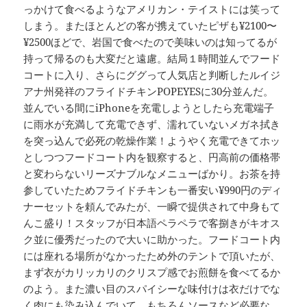
っかけて食べるようなアメリカン・テイストには笑って
しまう。またほとんどの客が携えていたピザも¥2100〜
¥2500ほどで、岩国で食べたので美味いのは知ってるが
持って帰るのも大変だと遠慮。結局１時間並んでフード
コートに入り、さらにググって人気店と判断したルイジ
アナ州発祥のフライドチキンPOPEYESに30分並んだ。
並んでいる間にiPhoneを充電しようとしたら充電端子
に雨水が充満して充電できず、濡れていないメガネ拭き
を突っ込んで必死の乾燥作業！ようやく充電できてホッ
としつつフードコート内を観察すると、円高前の価格帯
と変わらないリーズナブルなメニューばかり。お茶を持
参していたためフライドチキンも一番安い¥990円のディ
ナーセットを頼んでみたが、一瞬で提供されて中身もて
んこ盛り！スタッフが日本語ペラペラで客捌きがキオス
ク並に優秀だったので大いに助かった。フードコート内
には座れる場所がなかったため外のテントで頂いたが、
まず衣がカリッカリのクリスプ感でお煎餅を食べてるか
のよう。また濃い目のスパイシーな味付けは衣だけでな
く肉にも染み込んでいて、もちろんソースなど必要な