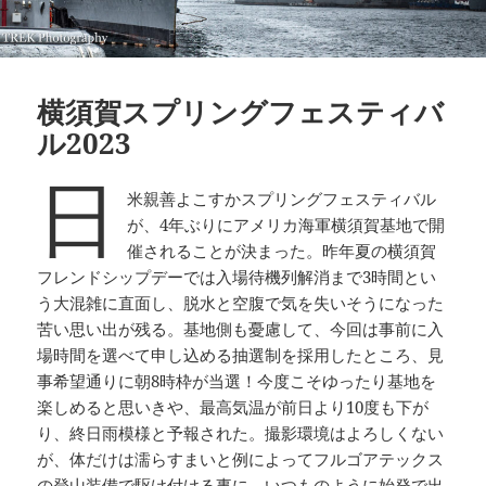
横須賀スプリングフェスティバ
ル2023
日
米親善よこすかスプリングフェスティバル
が、4年ぶりにアメリカ海軍横須賀基地で開
催されることが決まった。昨年夏の横須賀
フレンドシップデーでは入場待機列解消まで3時間とい
う大混雑に直面し、脱水と空腹で気を失いそうになった
苦い思い出が残る。基地側も憂慮して、今回は事前に入
場時間を選べて申し込める抽選制を採用したところ、見
事希望通りに朝8時枠が当選！今度こそゆったり基地を
楽しめると思いきや、最高気温が前日より10度も下が
り、終日雨模様と予報された。撮影環境はよろしくない
が、体だけは濡らすまいと例によってフルゴアテックス
の登山装備で駆け付ける事に。いつものように始発で出