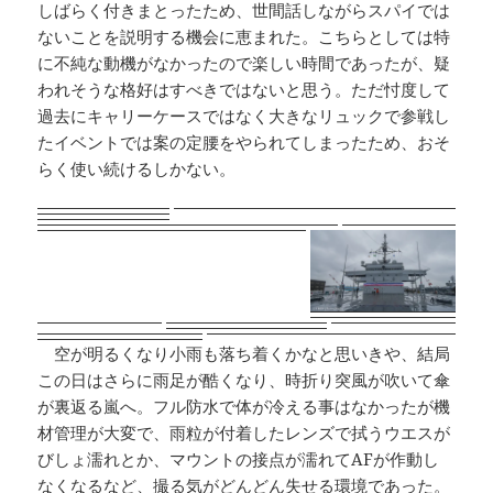
しばらく付きまとったため、世間話しながらスパイでは
ないことを説明する機会に恵まれた。こちらとしては特
に不純な動機がなかったので楽しい時間であったが、疑
われそうな格好はすべきではないと思う。ただ忖度して
過去にキャリーケースではなく大きなリュックで参戦し
たイベントでは案の定腰をやられてしまったため、おそ
らく使い続けるしかない。
空が明るくなり小雨も落ち着くかなと思いきや、結局
この日はさらに雨足が酷くなり、時折り突風が吹いて傘
が裏返る嵐へ。フル防水で体が冷える事はなかったが機
材管理が大変で、雨粒が付着したレンズで拭うウエスが
びしょ濡れとか、マウントの接点が濡れてAFが作動し
なくなるなど、撮る気がどんどん失せる環境であった。