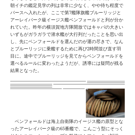
朝イチの鑑定見学の列は非常に少なく、やや待ち程度で
バースへ入れたが、ここで第7艦隊旗艦ブルーリッジと
アーレイバーク級イージス艦ベンフォールドと列が分か
れていた。昨年の横須賀地方隊開放ではキャパの大きい
いずもがガラガラで潜水艦が大行列だったことを思い出
し、先にベンフォールドを選んだのが運の尽きで、なん
とブルーリッジに乗艦するために再び2時間並び直す羽
目に。途中でブルーリッジを見てからベンフォールドを
選べるルールに変わったようだが、誘導には疑問が残る
結果となった。
ベンフォールドは海上自衛隊のイージス艦の原型とな
ったアーレイバーク級の65番艦で、こんごう型にそっく