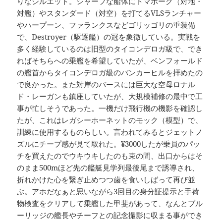
りなシルエット。シャープな船体にトマホーク（対地・
対艦）やスタンダード（対空）を打てるVLSランチャー
やハープーン、ファランクスなどゴリッゴリの重装備
で、Destroyer（駆逐艦）の冠を象徴している。実戦を
多く経験しているのは旧型のタイコンデロガ級で、でき
ればそちらへの乗艦を希望していたが、ベンフォールド
の艦首からタイコンデロガ級のバンカーヒルを拝めたの
で良かった。また対岸のバースには巨大な空母ロナル
ド・レーガンも鎮座していたが、大規模補修の最中で工
事が忙しそうであった。一機だけ飛行機の機影を確認し
たが、これはレガシーホーネットのモック（模型）で、
訓練に使用するものらしい。言われてみるとジェットノ
ズルにチープ感が見て取れた。¥3000したが乗員のパッ
チを買えたのでウキウキしたのも束の間、出口からはそ
のまま500mほど先の艦艇見学列最後尾まで誘導され、
折れかけた心を繋ぎ止めつつ歯を食いしばって再び並
ぶ。アホだなぁと思いながら3回目の身分証提示と手荷
物検査をクリアして乗艦した甲斐があって、なんとブル
ーリッジの艦長やチーフとの記念撮影に収まる事ができ