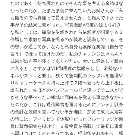
たのである！待ち疲れたのでそんな事を考える余裕はな
かったのだが、たまたま前に並んでいたお姉さんが「私
も撮るので写真撮って貰えませんか」と頼んで下さった
事がその結果に繋がった。写真撮影が3度の飯より好き
な私としては、撮影を依頼されたら依頼者が想定する３
倍増しで素敵な写真を撮るのが義務と認識している。そ
の思いが通じてか、なんと私自身も素敵な笑顔（自分で
言う）で撮って頂けたのだ。私のチャレンジはきちんと
成果が出る事が多くてありがたい。大いに満足して艦内
に入ると、さすがはVIP御用達の旗艦らしく、豪勢なパ
ネルがズラリと並ぶ。狭くて急勾配のラッタルを無理や
りキャリーケースを持ち上げて２階へ登ったら上甲板に
出られた。先ほどのベンフォールドと違ってテニスがで
きそうな平べったい領域に面白みを覚える事は少なかっ
たのだが、これは通信障害を避けるためにアンテナ以外
の余計な装備を置いてない事が理由。加えて東北大震災
の時には、フィリピンで休暇中だったブルーリッジが乗
員に緊急招集を掛けて、支援物資を満載して最初に東北
へ駆けつけてくれたそうである。帰宅後それを知り、艦