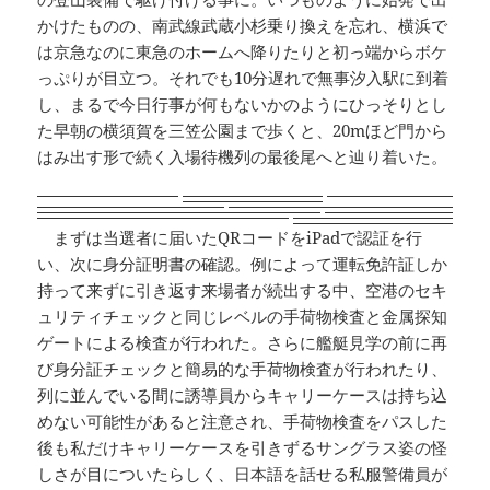
かけたものの、南武線武蔵小杉乗り換えを忘れ、横浜で
は京急なのに東急のホームへ降りたりと初っ端からボケ
っぷりが目立つ。それでも10分遅れで無事汐入駅に到着
し、まるで今日行事が何もないかのようにひっそりとし
た早朝の横須賀を三笠公園まで歩くと、20mほど門から
はみ出す形で続く入場待機列の最後尾へと辿り着いた。
まずは当選者に届いたQRコードをiPadで認証を行
い、次に身分証明書の確認。例によって運転免許証しか
持って来ずに引き返す来場者が続出する中、空港のセキ
ュリティチェックと同じレベルの手荷物検査と金属探知
ゲートによる検査が行われた。さらに艦艇見学の前に再
び身分証チェックと簡易的な手荷物検査が行われたり、
列に並んでいる間に誘導員からキャリーケースは持ち込
めない可能性があると注意され、手荷物検査をパスした
後も私だけキャリーケースを引きずるサングラス姿の怪
しさが目についたらしく、日本語を話せる私服警備員が