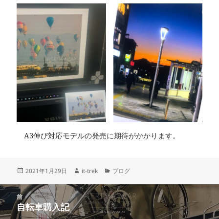
A3伸び対応モデルの発売に期待がかかります。
投
作
カ
2021年1月29日
it-trek
ブログ
稿
成
テ
日:
者
ゴ
投
リ
前
稿
自転車購入記
ー
前
ナ
の