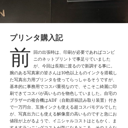
プリンタ購入記
前
回の出張時は、印刷が必要であればコンビ
ニのネットプリントで事足りていました
が、今回は長期に渡るので新調する事に。
腕のある写真家の皆さんは10色以上ものインクを搭載し
た写真出力用プリンタを使ってらっしゃるそうですが、
基本的に事務用でコスパ重視なので、そこそこ綺麗に印
刷できてコスパが高いものを物色していました。自宅の
ブラザーの複合機はADF（自動原稿読み取り装置）付き
で一万円台、互換インクも使える超コスパモデルでした
が、写真出力にも使える解像度の高いものですと急にお
値段が上がるようで、イニシャルコストはともかく、ま
すますランニングコストが気になるところ。そのような