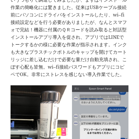
作業の簡略化には驚きました。従来はUSBケーブル接続
前にパソコンにドライバをインストールしたり、wi–fi
接続設定などを行う必要がありましたが、なんとスマフ
ォで完結！機器に付属のＱＲコードを読み取ると対話型
インストールアプリ導入を促され、アプリではLINEで
トークするかの様に必要な作業が指示されます。インク
も大きなプラスチックボトルのキャップを開けてカート
リッジに差し込むだけで必要な量だけ自動充填され、こ
ぼす心配も皆無。wi–fi接続パスワードもアプリにコピ
ペでOK。非常にストレスを感じない導入作業でした。